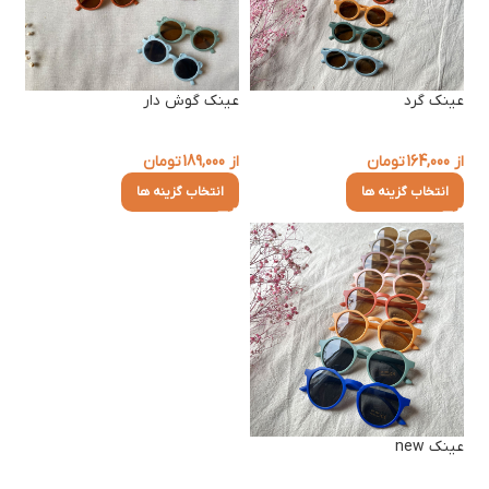
عینک گرد
عینک گوش دار
از
164,000
تومان
از
189,000
تومان
انتخاب گزینه ها
انتخاب گزینه ها
عینک new