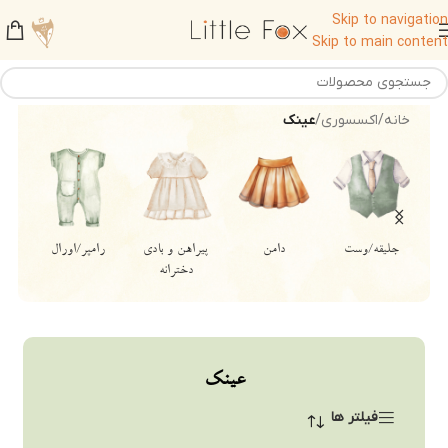
Skip to navigation
Skip to main content
خانه
/
اکسسوری
/
عینک
جلیقه/وست
دامن
پیراهن و بادی
رامپر/اورال
دخترانه
عینک
فیلتر ها