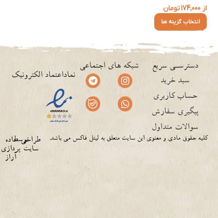
از
174,000
تومان
انتخاب گزینه ها
دسترسـی سریع
شبکه های اجتماعی
نماداعتماد الکترونیک
سبد خرید
حساب کاربری
پیگیری سفارش
سوالات متداول
کلیه حقوق مادی و معنوی این سایت متعلق به لیتل فاکس می باشد.
توسط
طراحی
داده
سایت
پردازی
آراز