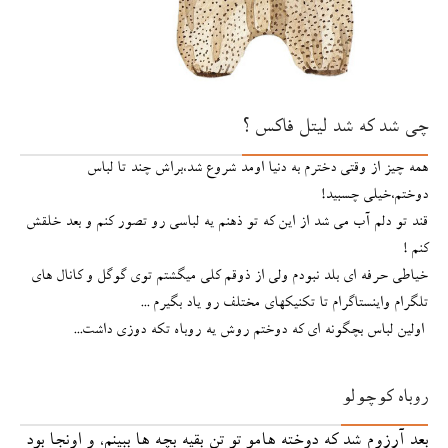
چی شد که شد لیتل فاکس ؟
همه چیز از وقتی دخترم به دنیا اومد شروع شد،براش چند تا لباس
دوختم،خیلی چسبید!
قند تو دلم آب می شد از این که تو ذهنم یه لباسی رو تصور کنم و بعد خلقش
کنم !
خیاطی حرفه ای بلد نبودم ولی از ذوقم کلی میگشتم توی گوگل و کانال های
تلگرام واینستاگرام تا تکنیکهای مختلف رو یاد بگیرم ...
اولین لباس بچگونه ای که دوختم روش یه روباه تکه دوزی داشت...
روباه کوچولو
بعد آرزوم شد که دوخته هامو تو تن بقیه بچه ها ببینم، و اونجا بود