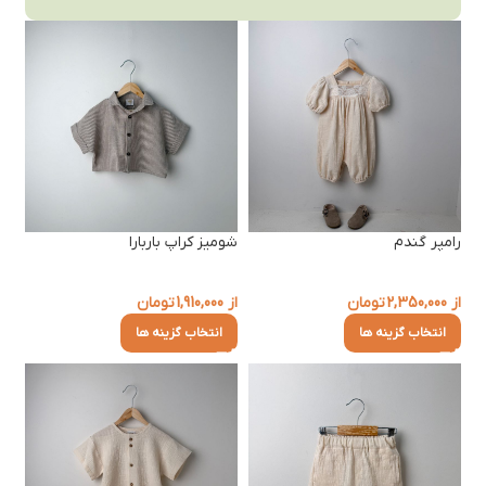
رامپر گندم
شومیز کراپ باربارا
از
2,350,000
تومان
از
1,910,000
تومان
انتخاب گزینه ها
انتخاب گزینه ها