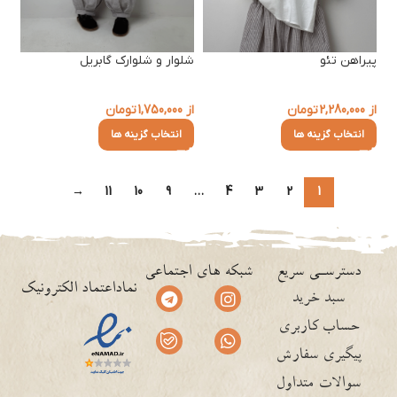
پیراهن تئو
شلوار و شلوارک گابریل
از
2,280,000
تومان
از
1,750,000
تومان
انتخاب گزینه ها
انتخاب گزینه ها
→
11
10
9
…
4
3
2
1
دسترسـی سریع
شبکه های اجتماعی
نماداعتماد الکترونیک
سبد خرید
حساب کاربری
پیگیری سفارش
سوالات متداول