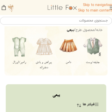
Skip to navigation
Skip to main content
خانه
/
محصول طرح
/
ببعی
جلیقه/وست
دامن
پیراهن و بادی
رامپر/اورال
دخترانه
ببعی
فیلتر ها