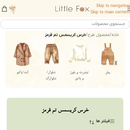
Skip to navigation
Skip to main content
خانه
/
محصول طرح
/
خرس کریسمس تم قرمز
جلیقه/وست
دامن
پیراهن و بادی
رامپر/اورال
دخترانه
خرس کریسمس تم قرمز
فیلتر ها