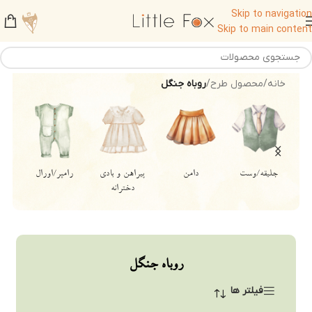
Skip to navigation
Skip to main content
خانه
/
محصول طرح
/
روباه جنگل
جلیقه/وست
دامن
پیراهن و بادی
رامپر/اورال
دخترانه
روباه جنگل
فیلتر ها