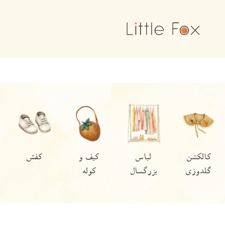
سرهمی
بیلر
تیشرت و
شلوار/
بلوز و
شلوارک
بادی