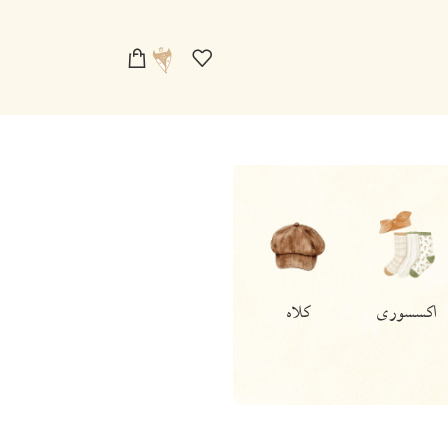
کت/پالتو
جلیقه/
وست