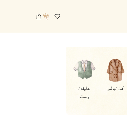
کت/پالتو
جلیقه/
دامن
پیراهن و
وست
بادی
دخترانه