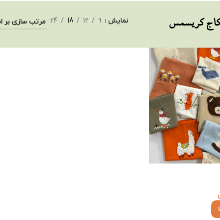
نمایش
9
12
18
24
کاج کریسمس