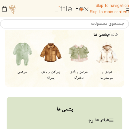
Skip to navigation
Skip to main content
خانه
/
پشمی ها
هودی و
شومیز و بادی
پیراهن و بادی
سرهمی
سوییشرت
دخترانه
پسرانه
پشمی ها
فیلتر ها