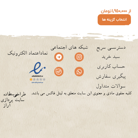
از
1,950,000
تومان
انتخاب گزینه ها
دسترسـی سریع
شبکه های اجتماعی
نماداعتماد الکترونیک
سبد خرید
حساب کاربری
پیگیری سفارش
سوالات متداول
کلیه حقوق مادی و معنوی این سایت متعلق به لیتل فاکس می باشد.
توسط
طراحی
داده
سایت
پردازی
آراز