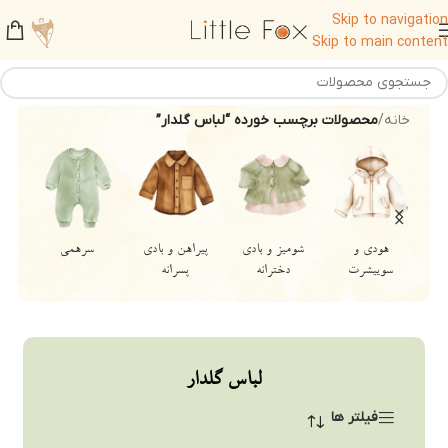
Skip to navigation
Skip to main content
خانه
/
محصولات برچسب خورده “لباس گلدار”
هودی و
شومیز و بادی
پیراهن و بادی
سرهمی
سوییشرت
دخترانه
پسرانه
لباس گلدار
فیلتر ها