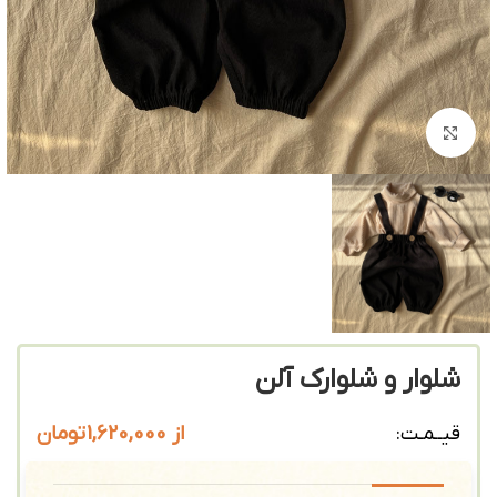
بزرگنمایی تصویر
شلوار و شلوارک آلن
از
1,620,000
تومان
قیــمـت: