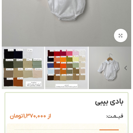
بزرگنمایی تصویر
بادی بیبی
از
1,370,000
تومان
قیــمـت: