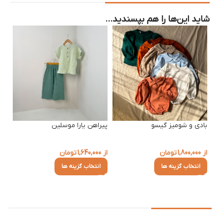
شاید این‌ها را هم بپسندید…
بادی و شومیز گیسو
پیراهن یارا موسلین
از
1,800,000
تومان
از
1,640,000
تومان
انتخاب گزینه ها
انتخاب گزینه ها