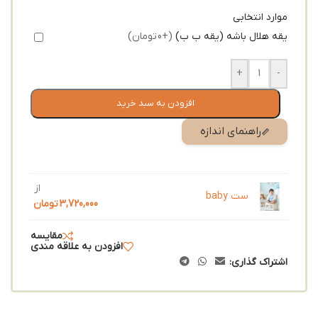
موارد انتخابی
یقه هلال باشه (یقه ب ب)
(+0 تومان)
+
-
افزودن به سبد خرید
راهنمای اندازه
از
ست baby
3,720,000
تومان
مقایسه
افزودن به علاقه مندی
اشتراک گذاری: