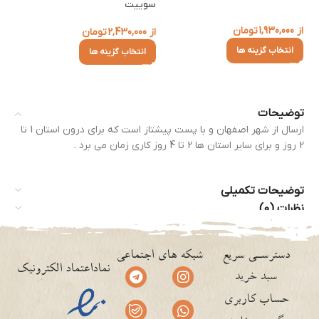
سوییت
از
1,930,000
تومان
از
از
2,430,000
تومان
انتخاب گزینه ها
انتخاب گزینه ها
توضیحات
ارسال از شهر اصفهان و با پست پیشتاز است که برای درون استان 1 تا
2 روز و برای سایر استان ها 2 تا 4 روز کاری زمان می برد .
توضیحات تکمیلی
نظرات (0)
دسترسـی سریع
شبکه های اجتماعی
نماداعتماد الکترونیک
سبد خرید
حساب کاربری