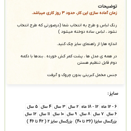
توضیحات
زمان آماده سازی این کار، حدود 3 روز کاری میباشد.
رنگ لباس و طرح به انتخاب شما (درصورتی که طرح انتخاب
نشود ، لباس ساده دوخته میشود )
اندازه هارا از راهنمای سایز چک کنید.
در همه ی مدل ها ، پشت کمر کش خورده . بندها با دکمه
دوم قابل تنظیم هستن
جنس مخمل کبریتی بدون چروک و آبرفت
سایز
6 - 12 ماه
12 - 18 ماه
2 سال
3 سال
4 سال
5 سال
6 سال
7 سال
8 سال
9 سال
10 سال
11 سال
12 سال
بزرگسال سایز1 (36 تا 40)
بزرگسال سایز 2 ( 42 تا 46 )