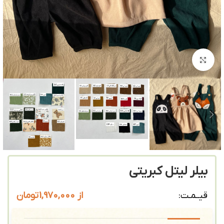
بزرگنمایی تصویر
بیلر لیتل کبریتی
از
1,970,000
تومان
قیــمـت: