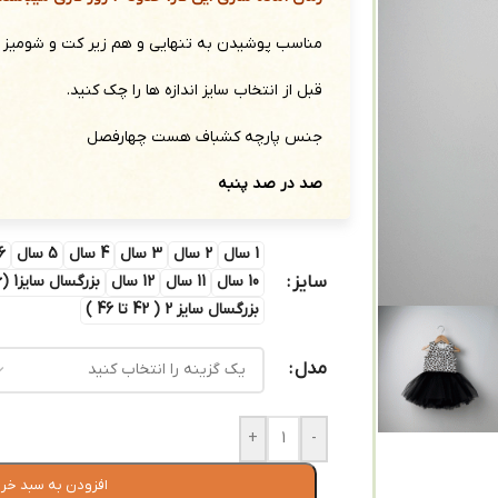
مناسب پوشیدن به تنهایی و هم زیر کت و شومیز 
قبل از انتخاب سایز اندازه ها را چک کنید.
جنس پارچه کشباف هست چهارفصل
صد در صد پنبه
1 سال
2 سال
3 سال
4 سال
5 سال
6 سا
سایز
10 سال
11 سال
12 سال
بزرگسال سایز1 (36 تا 40)
بزرگسال سایز 2 ( 42 تا 46 )
مدل
+
-
افزودن به سبد خر