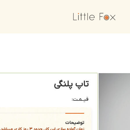
تاپ پلنگی
قیــمـت:
توضیحات
زمان آماده سازی این کار، حدود 3 روز کاری میباشد.