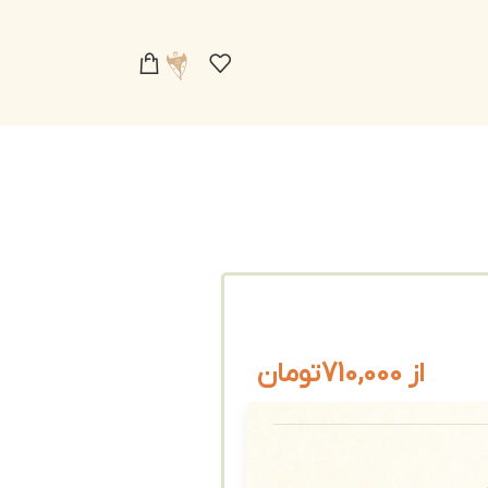
از
710,000
تومان