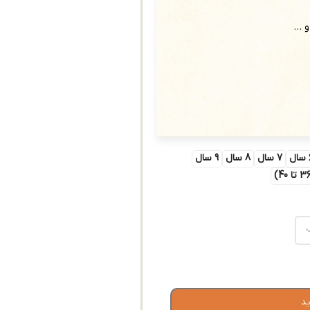
و …
ل
7 سال
8 سال
9 سال
ید