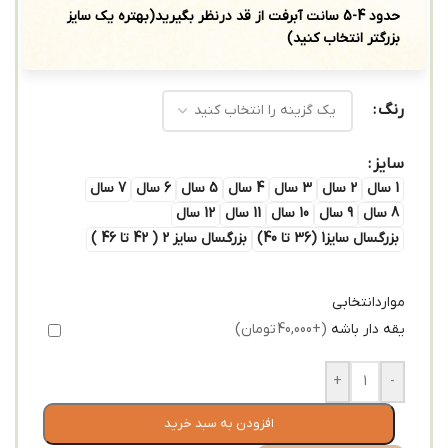
حدود 4-5 سانت آبرفت از قد درنظر بگیرید(بهتره یک سایز
بزرگتر انتخاب کنید)
رنگ
سایز
1 سال
2 سال
3 سال
4 سال
5 سال
6 سال
7 سال
8 سال
9 سال
10 سال
11 سال
12 سال
بزرگسال سایز1 (36 تا 40)
بزرگسال سایز 2 ( 42 تا 46 )
مواردانتخابی
یقه دار باشه
(+40,000 تومان)
+
-
افزودن به سبد خرید