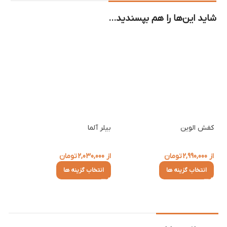
شاید این‌ها را هم بپسندید…
کفش الوین
بیلر آلما
بیل
از
2,990,000
تومان
از
2,030,000
تومان
از
0
انتخاب گزینه ها
انتخاب گزینه ها
ا