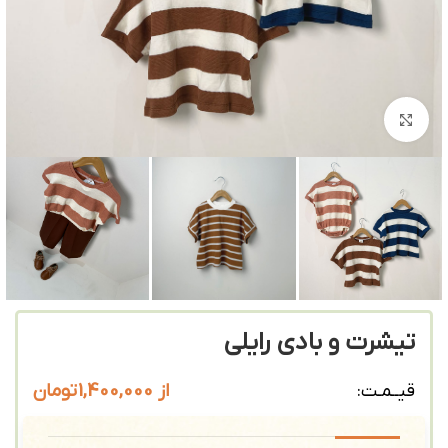
بزرگنمایی تصویر
تیشرت و بادی رایلی
از
1,400,000
تومان
قیــمـت: