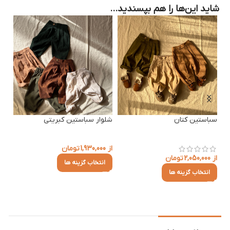
شاید این‌ها را هم بپسندید…
سباستین کتان
شلوار سباستین کبریتی
از
1,930,000
تومان
از
2,050,000
تومان
انتخاب گزینه ها
انتخاب گزینه ها