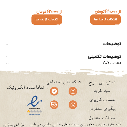
از
440,000
تومان
از
420,000
تومان
از
انتخاب گزینه ها
انتخاب گزینه ها
توضیحات
توضیحات تکمیلی
نظرات (0)
دسترسـی سریع
شبکه های اجتماعی
نماداعتماد الکترونیک
سبد خرید
حساب کاربری
پیگیری سفارش
سوالات متداول
کلیه حقوق مادی و معنوی این سایت متعلق به لیتل فاکس می باشد.
توسط
طراحی
داده