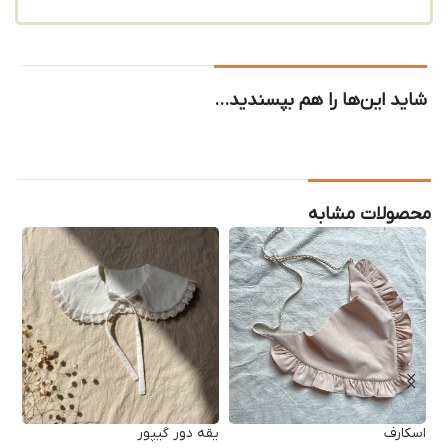
شاید این‌ها را هم بپسندید…
محصولات مشابه
اسکارف
یقه دور گیپور
یق