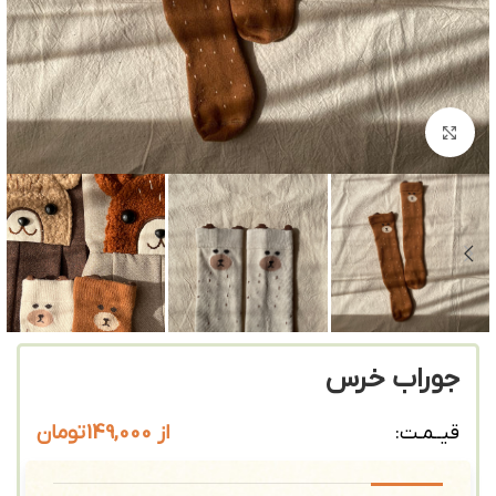
بزرگنمایی تصویر
جوراب خرس
از
149,000
تومان
قیــمـت: