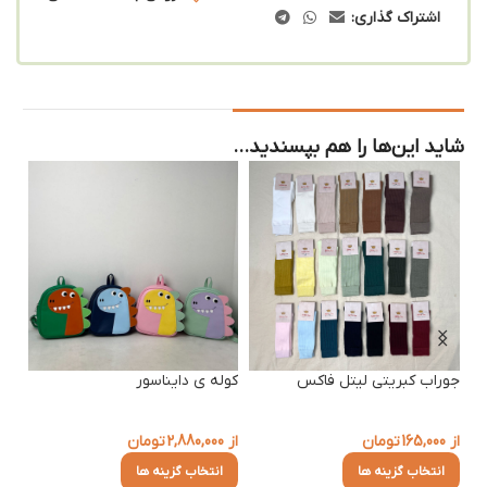
اشتراک گذاری:
شاید این‌ها را هم بپسندید…
جوراب کبریتی لیتل فاکس
کوله ی دایناسور
8%
جور
از
165,000
تومان
از
2,880,000
تومان
از
0
انتخاب گزینه ها
انتخاب گزینه ها