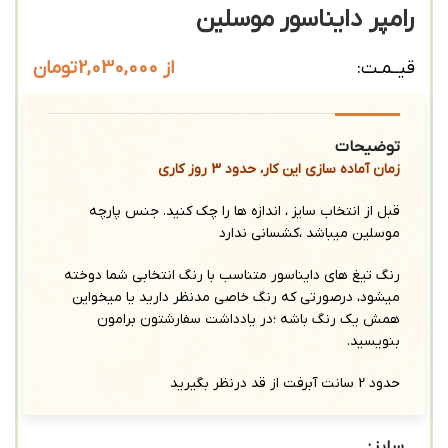
رامپر دایناسور موسلین
از
2,030,000
تومان
قیــمـت:
توضیحات
زمان آماده سازی این کار، حدود 3 روز کاری
قبل از انتخاب سایز ، اندازه ها را چک کنید. جنس پارچه
موسلین میباشد ،کشسانی ندارد
رنگ تیغ های دایناسور متناسب با رنگ انتخابی شما دوخته
میشود، درصورتی که رنگ خاصی مدنظر دارید یا میخواین
همش یک رنگ باشه ؛در یادداشت سفارشتون برامون
بنویسید.
حدود 2 سانت آبرفت از قد درنظر بگیرید
سایز