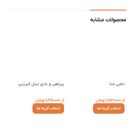
محصولات مشابه
دامن حنا
پیراهن و بادی لیتل کبریتی
پی
از
1,520,000
تومان
از
1,870,000
تومان
از
انتخاب گزینه ها
انتخاب گزینه ها