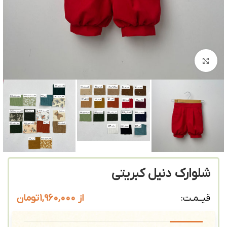
بزرگنمایی تصویر
شلوارک دنیل کبریتی
از
1,960,000
تومان
قیــمـت: