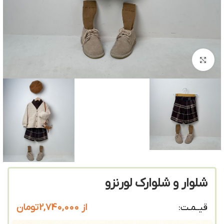
بزرگنمایی تصویر
شلوار و شلوارک لورنزو
از
2,740,000
تومان
قیــمـت: