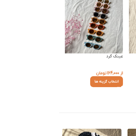
عینک گرد
کلاه برت
از
164,000
تومان
از
343,000
تومان
انتخاب گزینه ها
انتخاب گزینه ها