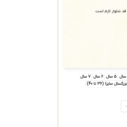
 قد شلوار لازم است.
5 سال
6 سال
7 سال
زرگسال سایز1 (36 تا 40)