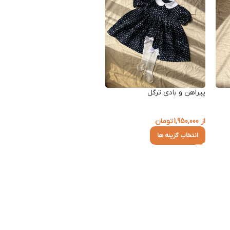
پیراهن و بادی ترگل
از
1,950,000
تومان
انتخاب گزینه ها