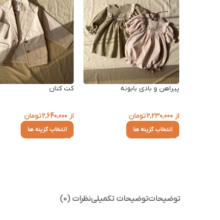
پیراهن و بادی بابونه
کت کتان
از
2,230,000
تومان
از
2,640,000
تومان
انتخاب گزینه ها
انتخاب گزینه ها
توضیحات
توضیحات تکمیلی
نظرات (0)