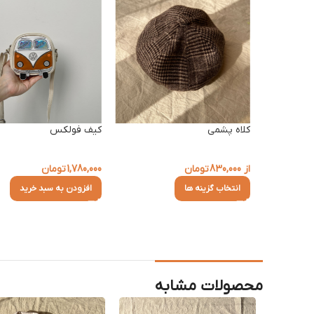
کلاه پشمی
کیف فولکس
از
830,000
تومان
1,780,000
تومان
انتخاب گزینه ها
افزودن به سبد خرید
محصولات مشابه