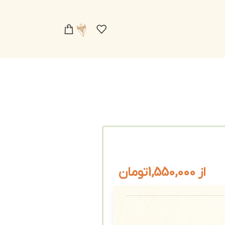
از
1,550,000
تومان