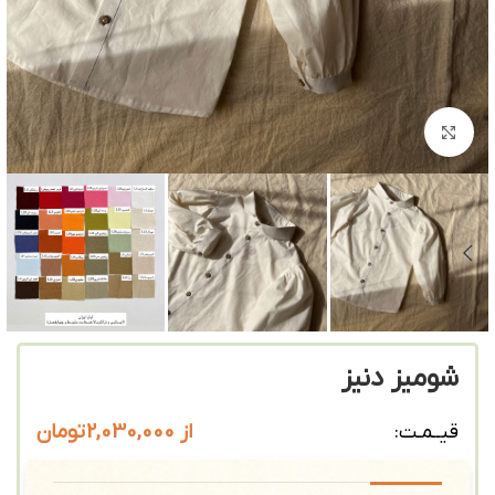
بزرگنمایی تصویر
شومیز دنیز
از
2,030,000
تومان
قیــمـت: