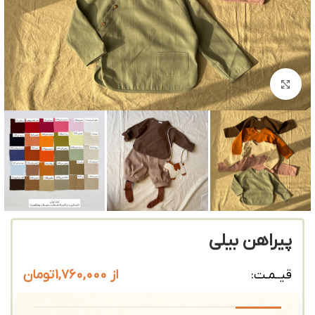
بزرگنمایی تصویر
پیراهن بیلی
از
1,760,000
تومان
قیــمـت: