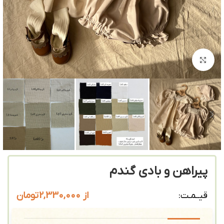
بزرگنمایی تصویر
پیراهن و بادی گندم
از
2,330,000
تومان
قیــمـت: