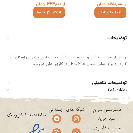
از
1,750,000
تومان
از
343,000
تومان
از
انتخاب گزینه ها
انتخاب گزینه ها
توضیحات
ارسال از شهر اصفهان و با پست پیشتاز است که برای درون استان 1 تا
2 روز و برای سایر استان ها 2 تا 4 روز کاری زمان می برد .
توضیحات تکمیلی
نظرات (0)
دسترسـی سریع
شبکه های اجتماعی
نماداعتماد الکترونیک
سبد خرید
حساب کاربری