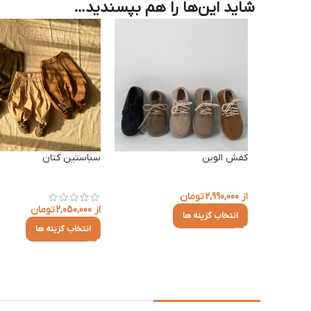
شاید این‌ها را هم بپسندید…
کفش الوین
سباستین کتان
از
2,990,000
تومان
از
2,050,000
تومان
انتخاب گزینه ها
انتخاب گزینه ها