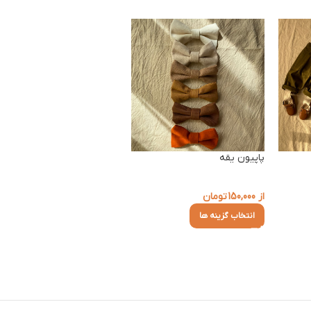
پاپیون یقه
از
150,000
تومان
انتخاب گزینه ها