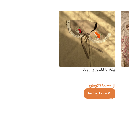
یقه با گلدوزی روباه
از
780,000
تومان
انتخاب گزینه ها