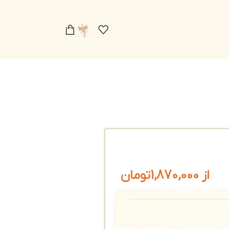
از
1,870,000
تومان