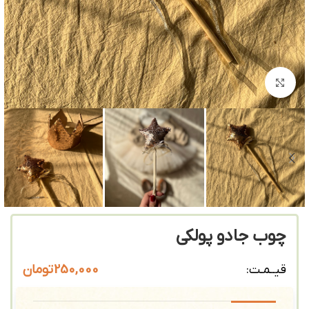
بزرگنمایی تصویر
چوب جادو پولکی
250,000
تومان
قیــمـت: