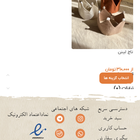
تاج لینن
از
310,000
تومان
توضیحات
انتخاب گزینه ها
نظرات (0)
دسترسـی سریع
شبکه های اجتماعی
نماداعتماد الکترونیک
سبد خرید
حساب کاربری
پیگیری سفارش