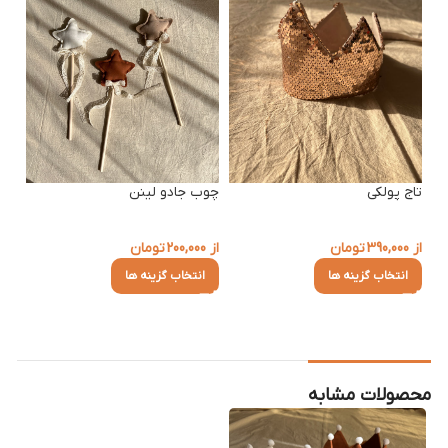
تاج پولکی
چوب جادو لینن
از
390,000
تومان
از
200,000
تومان
انتخاب گزینه ها
انتخاب گزینه ها
محصولات مشابه