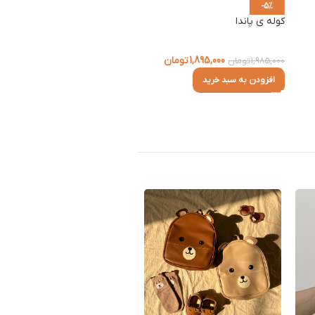
عینک گوش دار
-5%
کوله ی پاندا
از
189,000
تومان
1,895,000
تومان
1,985,000
تومان
انتخاب گزینه ها
افزودن به سبد خرید