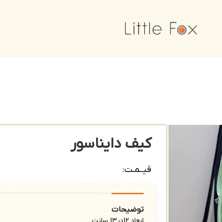
کیف دایناسور
قیــمـت:
توضیحات
ابعاد 12در13 سانت