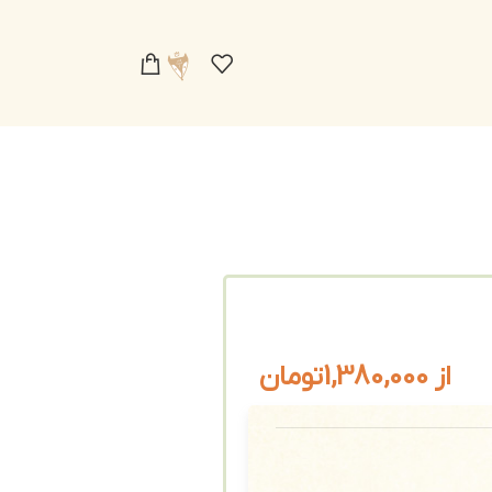
از
1,380,000
تومان