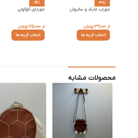
-14%
-38%
جوراب مایک و سالیوان
جورابای گوگولی
از
39,000
تومان
از
75,000
تومان
انتخاب گزینه ها
انتخاب گزینه ها
محصولات مشابه