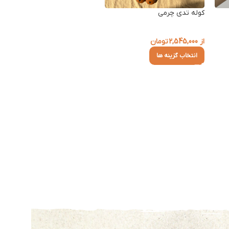
کوله تدی چرمی
از
2,545,000
تومان
انتخاب گزینه ها