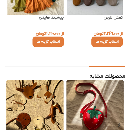
کفش لاوین
پیشبند هایدی
از
2,249,000
تومان
از
2,210,000
تومان
انتخاب گزینه ها
انتخاب گزینه ها
محصولات مشابه