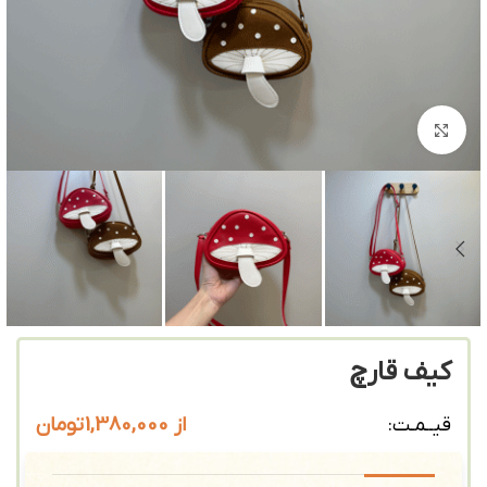
بزرگنمایی تصویر
کیف قارچ
از
1,380,000
تومان
قیــمـت: